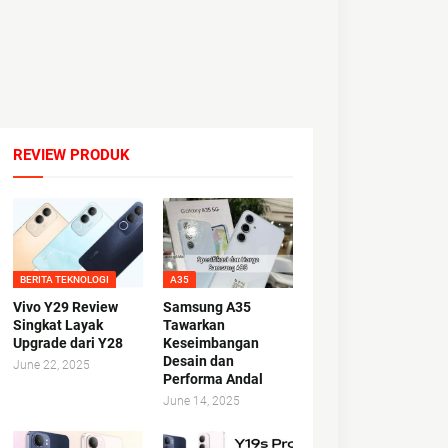
REVIEW PRODUK
BERITA TEKNOLOGI
A35
Vivo Y29 Review
Samsung A35
Singkat Layak
Tawarkan
Upgrade dari Y28
Keseimbangan
Desain dan
June 22, 2025
Performa Andal
June 14, 2025