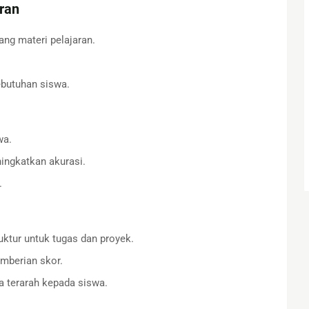
ran
ng materi pelajaran.
butuhan siswa.
wa.
ngkatkan akurasi.
.
uktur untuk tugas dan proyek.
mberian skor.
a terarah kepada siswa.