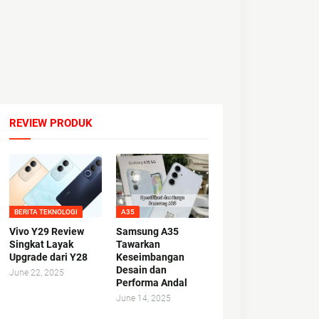
REVIEW PRODUK
BERITA TEKNOLOGI
A35
Vivo Y29 Review
Samsung A35
Singkat Layak
Tawarkan
Upgrade dari Y28
Keseimbangan
Desain dan
June 22, 2025
Performa Andal
June 14, 2025